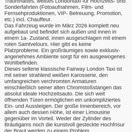
Traumhaftes, weißes Londontaxi für Hochzeits- und
Sonderfahrten (Fotoaufnahmen, Film- und
Fernsehproduktionen, VIP- Betreuung, Promotion,
etc.) incl. Chauffeur.
Das Fahrzeug wurde im März 2026 komplett neu
aufgebaut und befindet sich außen und innen in
einem 1a- Zustand, innen ausgeschlagen mit einem
roten Samtvelours. Hier gibt es keine
Platzprobleme. Ein großräumiges sowie exklusiv-
angenehmes Ambiente sorgt für ein ausgewogenes
Wohlbefinden.
Dieses seltene klassische Fairway London Taxi ist
mit seiner strahlend weißen Karosserie, den
umfangreichen verchromten Armaturen
einschließlich seiner alten Chromstoßstangen das
absolut ideale Hochzeitsauto. Die sich weit
öffnenden Türen ermöglichen ein unkompliziertes
Ein- und Aussteigen. Der große Innenbereich, vor
allem auch dessen Höhe, ist einer Limousine
gegenüber im Vorteil. Weder der Zylinder des
Bräutigams noch die kunstvoll gesteckte Hochfrisur
der Braut werden zu einem Problem.